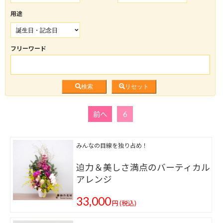
用途
フリーワード
検索
リセット
前へ
6
みんなの目線を独り占め！
迫力＆美しさ満点のバーティカル
アレンジ
33,000
円
(税込)