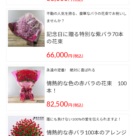
不動の人気を誇る、豪華なバラの花束でお祝いし
ませんか？
記念日に贈る特別な紫バラ70本
の花束
66,000
円
(税込)
永遠の定番! 絶対に喜ばれる
情熱的な色の赤バラの花束 100
本！
82,500
円
(税込)
誰にも負けない100%の愛を伝えられますよ！
情熱的な赤バラ100本のアレンジ