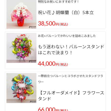
特別なお祝いにおすすめです！
祝い花♪胡蝶蘭（白）5本立
38,500
円
(税込)
お花×バルーンでかわいいを詰めこみました
もう迷わない！バルーンスタンド
はこれで決まり！
44,000
円
(税込)
一際目立つバルーンとコラボさせたスタンドフラ
ワー
【フルオーダメイド】フラワース
タンド
66,000
円
(税込)