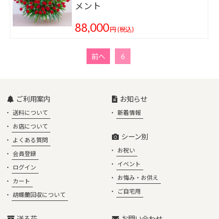
メント
88,000
円
(税込)
前へ
6
ご利用案内
お知らせ
送料について
新着情報
お店について
シーン別
よくある質問
お祝い
会員登録
イベント
ログイン
お悔み・お供え
カート
ご自宅用
胡蝶蘭回収について
送る花
お問い合わせ