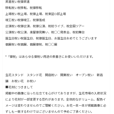
昇進祝い祝御昇進
移転祝い祝移転、祝御移転
上場祝い祝上場、祝御上場、祝東証O部上場
竣工祝い祝御竣工、祝御落成
出演祝い祝御出演、祝御公演、祝初ライブ、祝全国ツアー
公演祝い祝公演、楽屋御見舞い、祝◯◯発表会、祝初舞台
誕生日祝い祝誕生日、祝御誕生日、お誕生日おめでとうございます
個展祝い祝個展、個展御祝、祝◯◯展
*「御祝」はあらゆる御祝い用途の表書きにお使いいただけます。
生花スタンド スタンド花 開店祝い 開業祝い オープン祝い 新店
舗 お祝い花 お祝い
■花材につきまして
掲載中の画像に沿った仕立てを心がけておりますが、生花市場の入荷状況
により花材が一部変更する恐れがあります。全体的なボリューム、配色イ
メージは変わりませんのでご理解ください。お花一本一本が掲載画像と必
ずしも一致するわけではございませんので予めご了承ください。