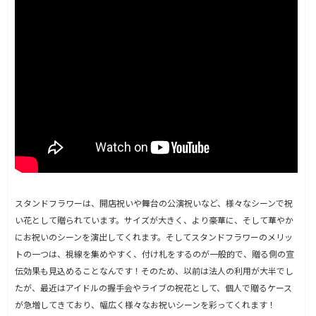
スタンドフラワーは、開店祝いや舞台の公演祝いなど、様々なシーンで祝
い花として贈られています。サイズが大きく、より豪華に、そして華やか
にお祝いのシーンを演出してくれます。そしてスタンドフラワーのメリッ
トの一つは、視線を集めやすく、付け札をするのが一般的で、贈る側の宣
伝効果も見込めることなんです！そのため、以前は法人の利用が大半でし
たが、最近はアイドルの握手会やライブの祝花として、個人で贈るケース
が急増してきており、幅広く様々なお祝いシーンを彩ってくれます！