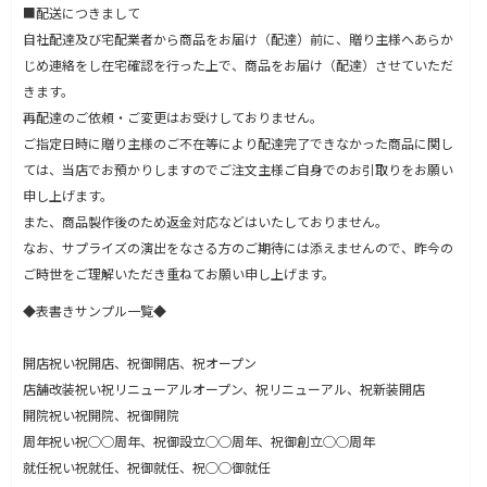
■配送につきまして
自社配達及び宅配業者から商品をお届け（配達）前に、贈り主様へあらか
じめ連絡をし在宅確認を行った上で、商品をお届け（配達）させていただ
きます。
再配達のご依頼・ご変更はお受けしておりません。
ご指定日時に贈り主様のご不在等により配達完了できなかった商品に関し
ては、当店でお預かりしますのでご注文主様ご自身でのお引取りをお願い
申し上げます。
また、商品製作後のため返金対応などはいたしておりません。
なお、サプライズの演出をなさる方のご期待には添えませんので、昨今の
ご時世をご理解いただき重ねてお願い申し上げます。
◆表書きサンプル一覧◆
開店祝い祝開店、祝御開店、祝オープン
店舗改装祝い祝リニューアルオープン、祝リニューアル、祝新装開店
開院祝い祝開院、祝御開院
周年祝い祝◯◯周年、祝御設立◯◯周年、祝御創立◯◯周年
就任祝い祝就任、祝御就任、祝◯◯御就任