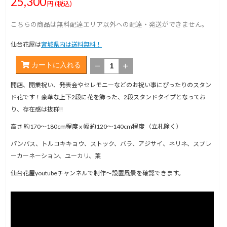
25,300
円
(税込)
こちらの商品は無料配達エリア以外への配達・発送ができません。
仙台花屋は
宮城県内は送料無料！
カートに入れる
－
＋
開店、開業祝い、発表会やセレモニーなどのお祝い事にぴったりのスタン
ド花です！豪華な上下2段に花を飾った、2段スタンドタイプとなってお
り、存在感は抜群‼︎
高さ 約170～180cm程度 x 幅 約120～140cm程度 （立札除く）
パンパス、トルコキキョウ、ストック、バラ、アジサイ、ネリネ、スプレ
ーカーネーション、ユーカリ、葉
仙台花屋youtubeチャンネルで制作～設置風景を確認できます。