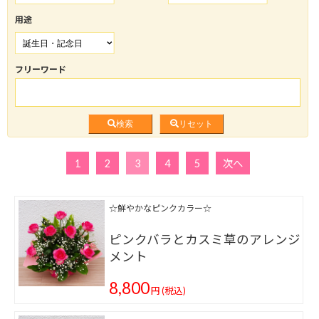
用途
フリーワード
検索
リセット
1
2
3
4
5
次へ
☆鮮やかなピンクカラー☆
ピンクバラとカスミ草のアレンジ
メント
8,800
円
(税込)