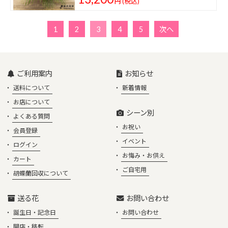
円
(税込)
1
2
3
4
5
次へ
ご利用案内
お知らせ
送料について
新着情報
お店について
シーン別
よくある質問
お祝い
会員登録
イベント
ログイン
お悔み・お供え
カート
ご自宅用
胡蝶蘭回収について
送る花
お問い合わせ
誕生日・記念日
お問い合わせ
開店・移転