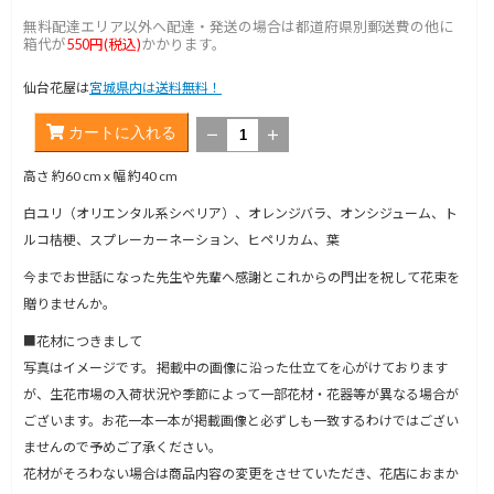
無料配達エリア以外へ配達・発送の場合は都道府県別郵送費の他に
箱代が
550円(税込)
かかります。
仙台花屋は
宮城県内は送料無料！
カートに入れる
－
＋
高さ 約60 cm x 幅 約40 cm
白ユリ（オリエンタル系シベリア）、オレンジバラ、オンシジューム、ト
ルコ桔梗、スプレーカーネーション、ヒペリカム、葉
今までお世話になった先生や先輩へ感謝とこれからの門出を祝して花束を
贈りませんか。
■花材につきまして
写真はイメージです。 掲載中の画像に沿った仕立てを心がけております
が、生花市場の入荷状況や季節によって一部花材・花器等が異なる場合が
ございます。お花一本一本が掲載画像と必ずしも一致するわけではござい
ませんので予めご了承ください。
花材がそろわない場合は商品内容の変更をさせていただき、花店におまか