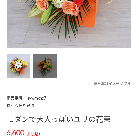
※写真はイメージです
商品番号： sywmxhz7
特別な日を彩る
モダンで大人っぽいユリの花束
6,600
円
(税込)