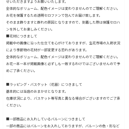
せいただきますようお願いいたします。
全体的なボリューム、配色イメージは変わりませんのでご理解ください。
お花を保護するため透明セロファンで包んでお届け致します。
そのまま飾りますと群れの原因となりますので、到着した際は保護セロハ
ンを外してお楽しみください。
■花材につきまして
掲載中の画像に沿った仕立てを心がけておりますが、生花市場の入荷状況
により季節物の花材が一部変更する恐れがあります。
全体的なボリューム、配色イメージは変わりませんのでご理解ください。
お花一本一本が掲載画像と必ずしも一致するわけではございませんので予
めご了承ください。
■ラッピング・バスケット（花器）につきまして
基本的には当店のおまかせとなります。
在庫状況により、バスケット等写真と異なる場合がございますのでご了承
ください。
■一部商品にお入れしているバルーンにつきまして
一部の商品にはバルーンをお入れしておりますが、バルーンの色・形など