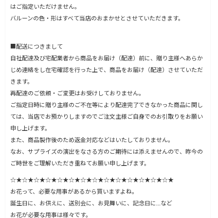
はご指定いただけません。
バルーンの色・形はすべて当店のおまかせとさせていただきます。
■配送につきまして
自社配達及び宅配業者から商品をお届け（配達）前に、贈り主様へあらか
じめ連絡をし在宅確認を行った上で、商品をお届け（配達）させていただ
きます。
再配達のご依頼・ご変更はお受けしておりません。
ご指定日時に贈り主様のご不在等により配達完了できなかった商品に関し
ては、当店でお預かりしますのでご注文主様ご自身でのお引取りをお願い
申し上げます。
また、商品製作後のため返金対応などはいたしておりません。
なお、サプライズの演出をなさる方のご期待には添えませんので、昨今の
ご時世をご理解いただき重ねてお願い申し上げます。
☆★☆★☆★☆★☆★☆★☆★☆★☆★☆★☆★☆★☆★☆★
お花って、必要な用事があるから買いますよね。
誕生日に、お供えに、送別会に、お見舞いに、記念日に…など
お花が必要な用事は様々です。