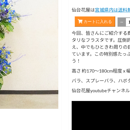
仙台花屋は
宮城県内は送料
カートに入れる
－
今回、皆さんにご紹介する
タリなフラスタです。圧倒
え、中でもひときわ周りの
ています。この特別感たっ
う！
高さ 約170～180cm程度 x
バラ、スプレーバラ、ハボ
仙台花屋youtubeチャン