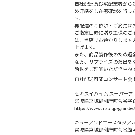
自社配達及び宅配業者から
め連絡をし在宅確認を行っ
す。
再配達のご依頼・ご変更は
ご指定日時に贈り主様のご
は、当店でお預かりします
上げます。
また、商品製作後のため返
なお、サプライズの演出を
時世をご理解いただき重ね
自社配送可能コンサート会
セキスイハイム スーパーア
宮城県宮城郡利府町菅谷字舘4
https://www.mspf.jp/grande2
キューアンドエースタジア
宮城県宮城郡利府町菅谷館