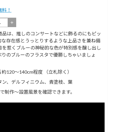
無料！
＋
商品は、推しのコンサートなどに飾るのにもピッ
的な存在感とうっとりするような上品さを兼ね備
目を惹くブルーの神秘的な色が特別感を醸し出し
ぷりのブルーのフラスタで優勝しちゃいましょ
 幅 約120～140cm程度 （立札除く）
タン、デルフィニウム、青塗枝、葉
ネルで制作～設置風景を確認できます。