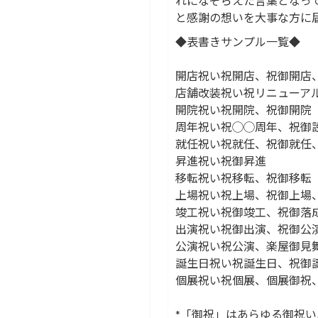
れになぞらえた言葉となっ
と感謝の想いを大事な方に
◆表書きサンプル一覧◆
開店祝い祝開店、祝御開店
店舗改装祝い祝リニューア
開院祝い祝開院、祝御開院
周年祝い祝◯◯周年、祝御
就任祝い祝就任、祝御就任
昇進祝い祝御昇進
移転祝い祝移転、祝御移転
上場祝い祝上場、祝御上場
竣工祝い祝御竣工、祝御落
出演祝い祝御出演、祝御公
公演祝い祝公演、楽屋御見
誕生日祝い祝誕生日、祝御
個展祝い祝個展、個展御祝
*「御祝」はあらゆる御祝