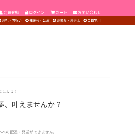
会員登録
ログイン
カート
お問い合わせ
お礼・内祝い
発表会・公演
お悔み・お供え
ご自宅用
ましょう！
夢、叶えませんか？
外への配達・発送ができません。