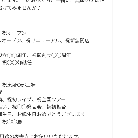
ています。このお花たちと一緒に、無限の可能性
届けてみませんか♪
、祝オープン
ルオープン、祝リニューアル、祝新装開店
設立◯◯周年、祝御創立◯◯周年
、祝◯◯御就任
、祝東証O部上場
成
演、祝初ライブ、祝全国ツアー
舞い、祝◯◯発表会、祝初舞台
誕生日、お誕生日おめでとうございます
、祝◯◯展
い用途の表書きにお使いいただけます。