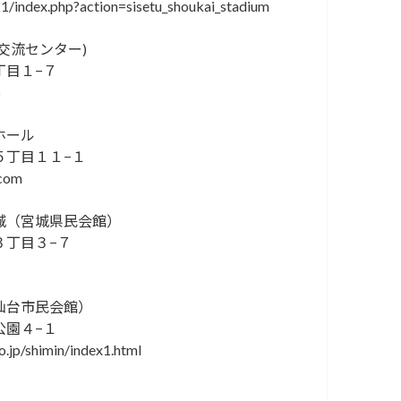
1/index.php?action=sisetu_shoukai_stadium
交流センター)
丁目１−７
p
ホール
５丁目１１−１
.com
城（宮城県民会館）
３丁目３−７
仙台市民会館）
公園４−１
.jp/shimin/index1.html