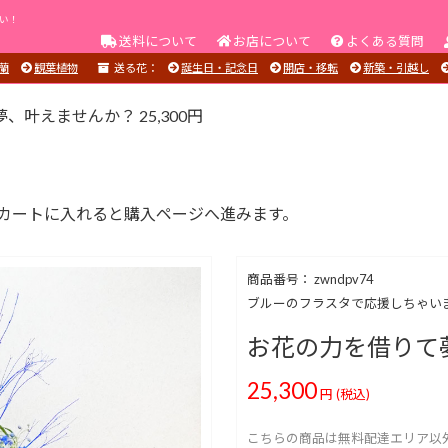
い！
送料について
お店について
よくある質問
蘭
観葉植物
送る花：
誕生日・記念日
開店・移転
新築・引越し
叶えませんか？ 25,300円
カートに入れると購入ページへ進みます。
商品番号： zwndpv74
ブルーのフラスタで応援しちゃい
お花の力を借りて
25,300
円
(税込)
こちらの商品は無料配達エリア以