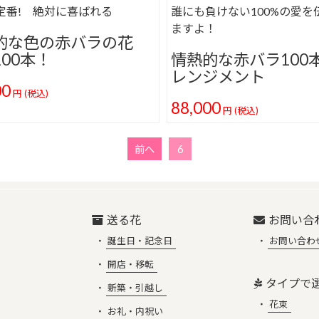
定番! 絶対に喜ばれる
誰にも負けない100%の愛を
ますよ！
的な色の赤バラの花
00本！
情熱的な赤バラ100
レンジメント
00
円
(税込)
88,000
円
(税込)
前へ
6
送る花
お問い合
誕生日・記念日
お問い合わ
開店・移転
タイプで
新築・引越し
花束
お礼・内祝い