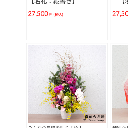
【名札：縦書き】
【名
27,500
27,5
円
(税込)
みんなの目線を独り占め！
特別な