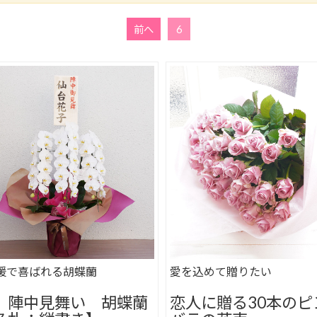
前へ
6
援で喜ばれる胡蝶蘭
愛を込めて贈りたい
 陣中見舞い 胡蝶蘭
恋人に贈る30本のピ