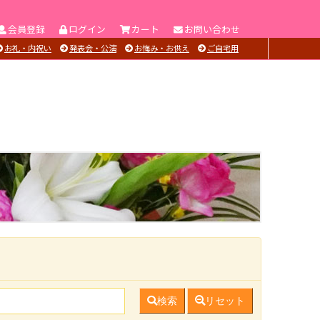
会員登録
ログイン
カート
お問い合わせ
お礼・内祝い
発表会・公演
お悔み・お供え
ご自宅用
検索
リセット