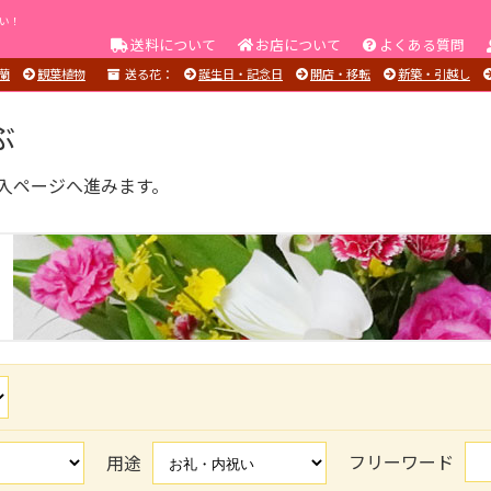
い！
送料について
お店について
よくある質問
蘭
観葉植物
送る花：
誕生日・記念日
開店・移転
新築・引越し
ぶ
入ページへ進みます。
フリーワード
用途