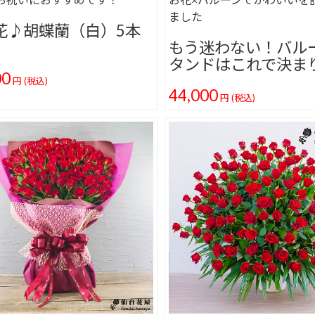
ました
花♪胡蝶蘭（白）5本
もう迷わない！バル
タンドはこれで決ま
00
円
(税込)
44,000
円
(税込)