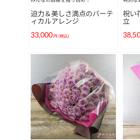
迫力＆美しさ満点のバーテ
祝い
ィカルアレンジ
立
33,000
38,5
円
(税込)