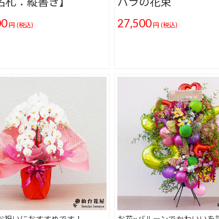
札：縦書き】
バラの花束
00
27,500
円
(税込)
円
(税込)
お祝いにおすすめです！
お花×バルーンでかわいいを