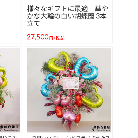
様々なギフトに最適 華や
かな大輪の白い胡蝶蘭 3本
立て
27,500
円
(税込)
詰めこみ
一際目立つバルーンとコラボさせたス