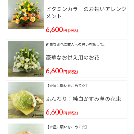
ビタミンカラーのお祝いアレンジ
メント
6,600
円
(税込)
純白なお花に故人への思いを託して。
豪華なお供え用のお花
6,600
円
(税込)
【☆星に願いをこめて☆】
ふんわり！純白かすみ草の花束
6,600
円
(税込)
【☆星に願いをこめて☆】