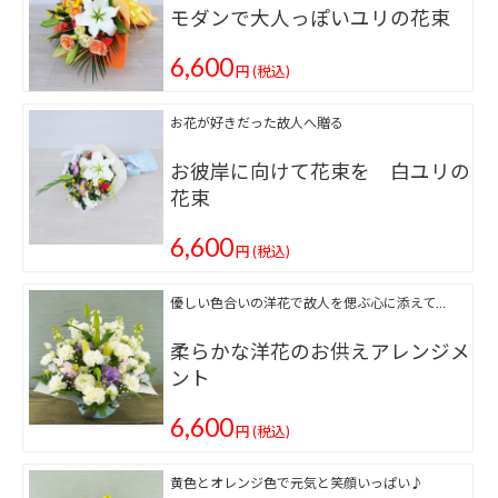
モダンで大人っぽいユリの花束
6,600
円
(税込)
お花が好きだった故人へ贈る
お彼岸に向けて花束を 白ユリの
花束
6,600
円
(税込)
優しい色合いの洋花で故人を偲ぶ心に添えて…
柔らかな洋花のお供えアレンジメ
ント
6,600
円
(税込)
黄色とオレンジ色で元気と笑顔いっぱい♪