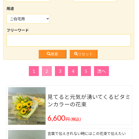
用途
フリーワード
検索
リセット
1
2
3
4
5
次へ
見てると元気が湧いてくるビタミ
ンカラーの花束
6,600
円
(税込)
言葉で伝えきれない時にはこの花束で伝えたい