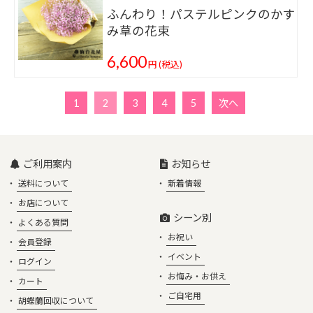
ふんわり！パステルピンクのかす
み草の花束
6,600
円
(税込)
1
2
3
4
5
次へ
ご利用案内
お知らせ
送料について
新着情報
お店について
シーン別
よくある質問
お祝い
会員登録
イベント
ログイン
お悔み・お供え
カート
ご自宅用
胡蝶蘭回収について